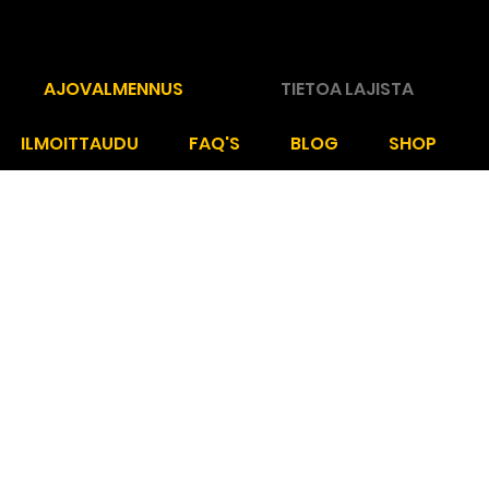
RALF MOLANDER
AJOVALMENNUS
TIETOA LAJISTA
ILMOITTAUDU
FAQ'S
BLOG
SHOP