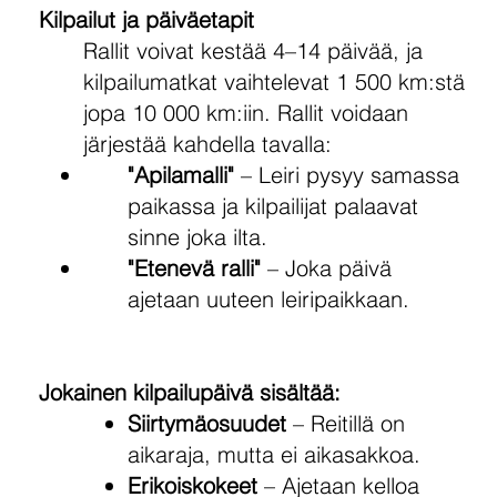
Kilpailut ja päiväetapit
Rallit voivat kestää 4–14 päivää, ja
kilpailumatkat vaihtelevat 1 500 km:stä
jopa 10 000 km:iin. Rallit voidaan
järjestää kahdella tavalla:
"Apilamalli"
– Leiri pysyy samassa
paikassa ja kilpailijat palaavat
sinne joka ilta.
"Etenevä ralli"
– Joka päivä
ajetaan uuteen leiripaikkaan.
Jokainen kilpailupäivä sisältää:
Siirtymäosuudet
– Reitillä on
aikaraja, mutta ei aikasakkoa.
Erikoiskokeet
– Ajetaan kelloa