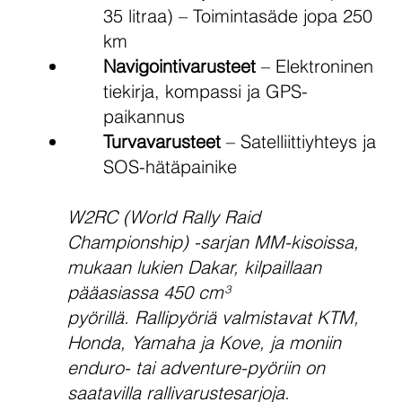
35 litraa) – Toimintasäde jopa 250
km
Navigointivarusteet
– Elektroninen
tiekirja, kompassi ja GPS-
paikannus
Turvavarusteet
– Satelliittiyhteys ja
SOS-hätäpainike
W2RC (World Rally Raid
Championship) -sarjan MM-kisoissa,
mukaan lukien Dakar, kilpaillaan
pääasiassa 450 cm³
pyörillä. Rallipyöriä valmistavat KTM,
Honda, Yamaha ja Kove, ja moniin
enduro- tai adventure-pyöriin on
saatavilla rallivarustesarjoja.