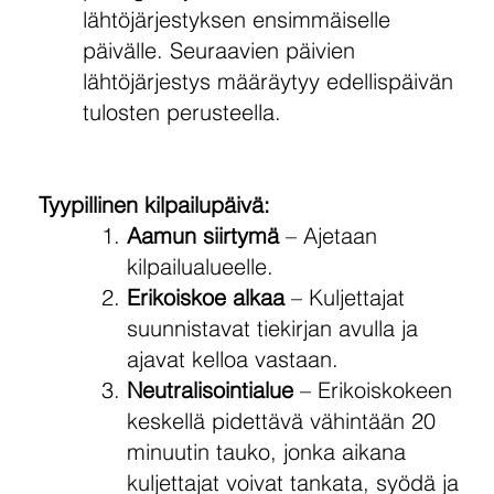
lähtöjärjestyksen ensimmäiselle
päivälle. Seuraavien päivien
lähtöjärjestys määräytyy edellispäivän
tulosten perusteella.
Tyypillinen kilpailupäivä:
Aamun siirtymä
– Ajetaan
kilpailualueelle.
Erikoiskoe alkaa
– Kuljettajat
suunnistavat tiekirjan avulla ja
ajavat kelloa vastaan.
Neutralisointialue
– Erikoiskokeen
keskellä pidettävä vähintään 20
minuutin tauko, jonka aikana
kuljettajat voivat tankata, syödä ja