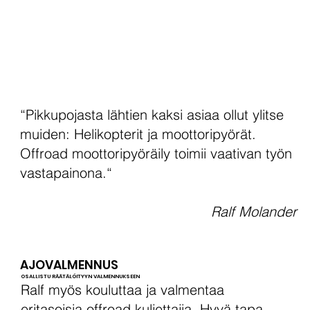
“Pikkupojasta lähtien kaksi asiaa ollut ylitse
muiden: Helikopterit ja moottoripyörät.
Offroad moottoripyöräily toimii vaativan työn
vastapainona.“
Ralf Molander
AJOVALMENNUS
OSALLISTU RÄÄTÄLÖITYYN VALMENNUKSEEN
Ralf myös kouluttaa ja valmentaa
eritasoisia offroad kuljettajia. Hyvä tapa