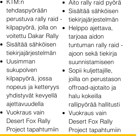
KTM:n
Aito rally raid pyörä
tehdaspyörään
Sisältää sähköisen
perustuva rally raid -
tiekirjajärjestelmän
kilpapyörä, jolla on
Helppo ajettava,
voitettu Dakar Rally
tarjoaa aidon
Sisältää sähköisen
tuntuman rally raid -
tiekirjajärjestelmän
ajoon sekä tiekirja
Uusimman
suunnistamiseen
sukupolven
Sopii kuljettajille,
kilpapyörä, jossa
joilla on perustason
nopeus ja ketteryys
offroad-ajotaito ja
yhdistyvät kevyellä
halu kokeilla
ajettavuudella
rallipyörää hallitusti
Vuokraus vain
Vuokraus vain
Desert Fox Rally
Desert Fox Rally
Project tapahtumiin
Project tapahtumiin