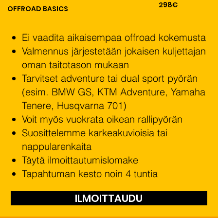
298€
OFFROAD BASICS
Ei vaadita aikaisempaa offroad kokemusta
Valmennus järjestetään jokaisen kuljettajan
oman taitotason mukaan
Tarvitset adventure tai dual sport pyörän
(esim. BMW GS, KTM Adventure, Yamaha
Tenere, Husqvarna 701)
Voit myös vuokrata oikean rallipyörän
Suosittelemme karkeakuvioisia tai
nappularenkaita
Täytä ilmoittautumislomake
Tapahtuman kesto noin 4 tuntia
ILMOITTAUDU