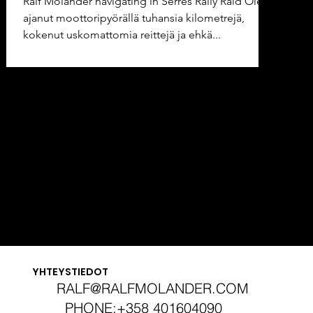
Ralf Molander navigating in Serres Rally Raid Olet
ajanut moottoripyörällä tuhansia kilometrejä,
kokenut uskomattomia reittejä ja ehkä...
FOLLOW RALF MOLANDER ON
FACEBOOK
,
INSTAGRAM
AND
YOUTUBE
YHTEYSTIEDOT
RALF@RALFMOLANDER.COM
PHONE:+358 401604090