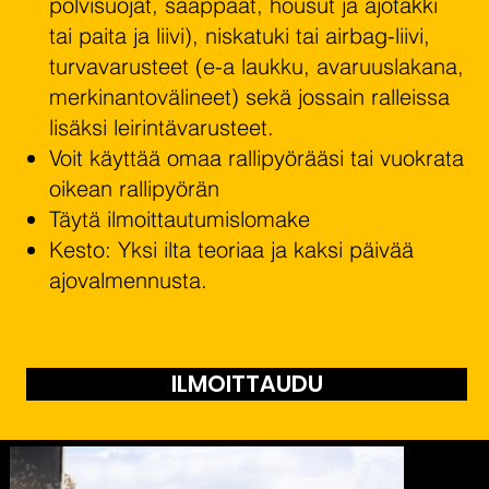
polvisuojat, saappaat, housut ja ajotakki
tai paita ja liivi), niskatuki tai airbag-liivi,
turvavarusteet (e-a laukku, avaruuslakana,
merkinantovälineet) sekä jossain ralleissa
lisäksi leirintävarusteet.
Voit käyttää omaa rallipyörääsi tai vuokrata
oikean rallipyörän
Täytä ilmoittautumislomake
Kesto: Yksi ilta teoriaa ja kaksi päivää
ajovalmennusta.
ILMOITTAUDU