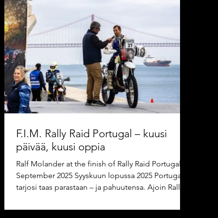
F.I.M. Rally Raid Portugal – kuusi
päivää, kuusi oppia
Ralf Molander at the finish of Rally Raid Portugal,
September 2025 Syyskuun lopussa 2025 Portugali
tarjosi taas parastaan – ja pahuutensa. Ajoin Rally
Raid Portugalin MM-osakilpailun 23.–28.9.2025 ,
yhteensä kuusi etappia ja kuusi päivää täyttä