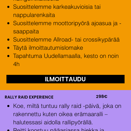
Suosittelemme karkeakuvioisia tai
nappularenkaita
Suosittelemme moottoripyörä ajoasua ja -
saappaita
Suosittelemme Allroad- tai crossikypärää
Täytä ilmoittautumislomake
Tapahtuma Uudellamaalla, kesto on noin
4h
ILMOITTAUDU
298€
RALLY RAID EXPERIENCE
Koe, miltä tuntuu rally raid -päivä, joka on
rakennettu kuten oikea erämaaralli –
halutessasi aidolla rallipyörällä.
Reitti koostuu pääasiassa hiekka ja