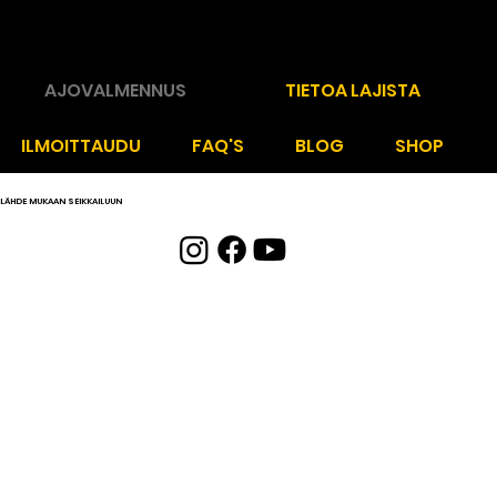
RALF MOLANDER
AJOVALMENNUS
TIETOA LAJISTA
ILMOITTAUDU
FAQ'S
BLOG
SHOP
LÄHDE MUKAAN SEIKKAILUUN