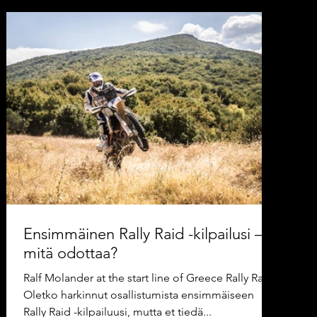
keskittymistä, navigointia ja kestävyyttä. Viimeinen
päivä jäi erityisesti mieleen: sain edelläajavan
kiinni, ja ajoimme yhdessä maaliin-yhteisöllisyys
lajissa on yksi hienoimpia asioita Maaliin
saapuminen tuntui ennen kaikkea palkinno
Ensimmäinen Rally Raid -kilpailusi –
mitä odottaa?
Ralf Molander at the start line of Greece Rally Raid
Oletko harkinnut osallistumista ensimmäiseen
Rally Raid -kilpailuusi, mutta et tiedä...