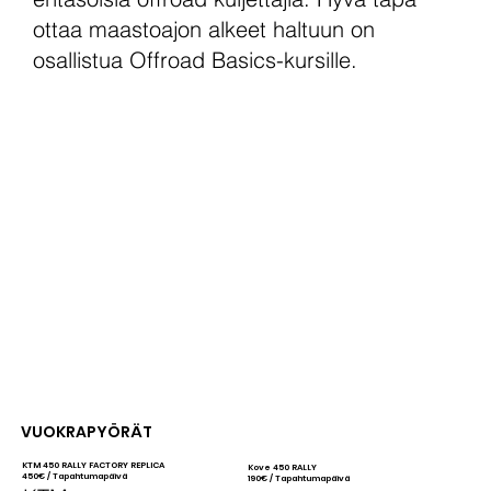
ottaa maastoajon alkeet haltuun on
osallistua Offroad Basics-kursille.
VUOKRAPYÖRÄT
KTM 450 RALLY FACTORY REPLICA
Kove 450 RALLY
450€ / Tapahtumapäivä
190€ / Tapahtumapäivä