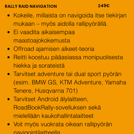
249€
RALLY RAID NAVIGATION
Kokeile, millaista on navigoida itse tiekirjan
mukaan – myös aidolla rallipyörällä.
Ei vaadita aikaisempaa
maastoajokokemusta
Offroad ajamisen alkeet-teoria
Reitti koostuu pääasiassa monipuolisesta
hiekka ja sorateistä
Tarvitset adventure tai dual sport pyörän
(esim. BMW GS, KTM Adventure, Yamaha
Tenere, Husqvarna 701)
Tarvitset Android älylaitteen,
RoadBookRally-sovelluksen sekä
mielellään kaukohallintalaitteet
Voit myös vuokrata oikean rallipyörän
navigointilaitteella