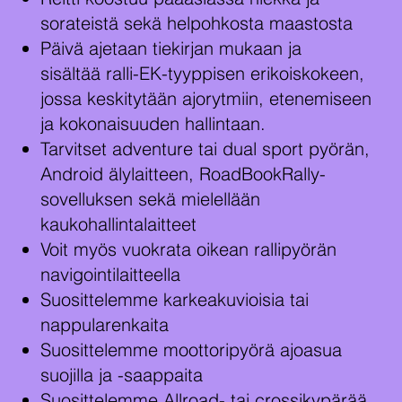
sorateistä sekä helpohkosta maastosta
Päivä ajetaan tiekirjan mukaan ja
sisältää ralli-EK-tyyppisen erikoiskokeen,
jossa keskitytään ajorytmiin, etenemiseen
ja kokonaisuuden hallintaan.
Tarvitset adventure tai dual sport pyörän,
Android älylaitteen, RoadBookRally-
sovelluksen sekä mielellään
kaukohallintalaitteet
Voit myös vuokrata oikean rallipyörän
navigointilaitteella
Suosittelemme karkeakuvioisia tai
nappularenkaita
Suosittelemme moottoripyörä ajoasua
suojilla ja -saappaita
Suosittelemme Allroad- tai crossikypärää